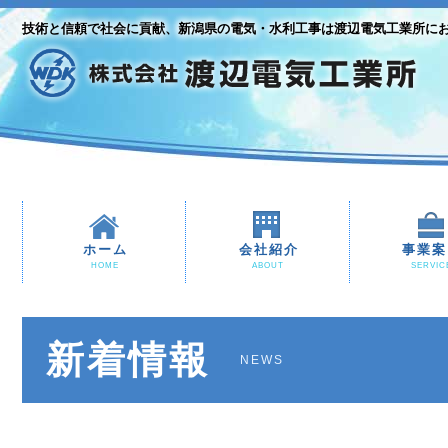
技術と信頼で社会に貢献、新潟県の電気・水利工事は渡辺電気工業所に
ホーム
会社紹介
事業案
HOME
ABOUT
SERVIC
新着情報
NEWS