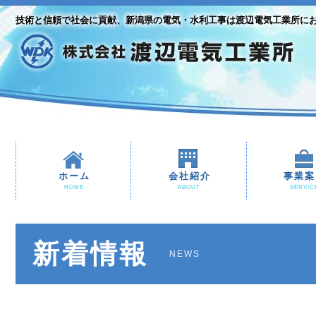
技術と信頼で社会に貢献、新潟県の電気・水利工事は渡辺電気工業所に
ホーム
会社紹介
事業案
HOME
ABOUT
SERVIC
新着情報
NEWS