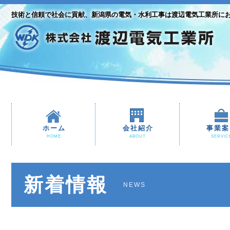
技術と信頼で社会に貢献、新潟県の電気・水利工事は渡辺電気工業所に
ホーム
会社紹介
事業案
HOME
ABOUT
SERVIC
新着情報
NEWS