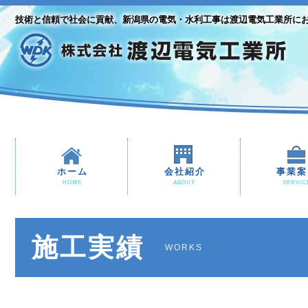
技術と信頼で社会に貢献、新潟県の電気・水利工事は渡辺電気工業所に
ホーム
会社紹介
事業案
HOME
ABOUT
SERVIC
施工実績
WORKS