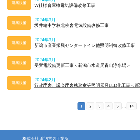
建築設備
W社様倉庫棟電気設備改修工事
2024年3月
建築設備
坂井輪中学校北校舎電気設備改修工事
2024年3月
建築設備
新潟市産業振興センタートイレ他照明制御改修工事
2024年3月
建築設備
受変電設備更新工事＜新潟市水道局青山浄水場＞
2024年2月
建築設備
行政庁舎、議会庁舎執務室等照明器具LED化工事＜新
1
2
3
4
5
…
14
株式会社 渡辺電気工業所