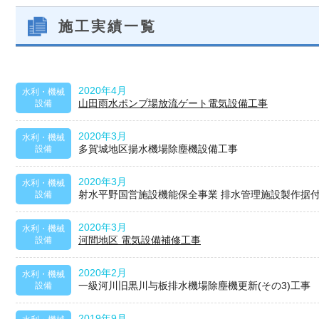
施工実績一覧
2020年4月
水利・機械
山田雨水ポンプ場放流ゲート電気設備工事
設備
2020年3月
水利・機械
多賀城地区揚水機場除塵機設備工事
設備
2020年3月
水利・機械
射水平野国営施設機能保全事業 排水管理施設製作据
設備
2020年3月
水利・機械
河間地区 電気設備補修工事
設備
2020年2月
水利・機械
一級河川旧黒川与板排水機場除塵機更新(その3)工事
設備
2019年9月