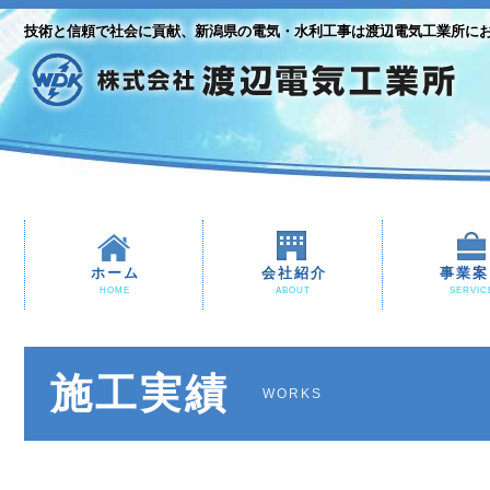
技術と信頼で社会に貢献、新潟県の電気・水利工事は渡辺電気工業所に
ホーム
会社紹介
事業案
HOME
ABOUT
SERVIC
施工実績
WORKS