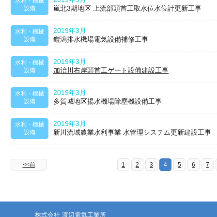
水利・機械
嵐北3期地区 上流部頭首工取水位水位計更新工事
設備
2019年3月
水利・機械
鎧潟排水機場電気設備補修工事
設備
2019年3月
水利・機械
加治川右岸頭首工ゲート設備建設工事
設備
2019年3月
水利・機械
多賀城地区揚水機場除塵機設備工事
設備
2019年3月
水利・機械
新川流域農業水利事業 水管理システム更新建設工事
設備
<<前
1
2
3
4
5
6
7
株式会社 渡辺電気工業所