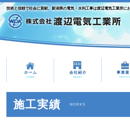
技術と信頼で社会に貢献、新潟県の電気・水利工事は渡辺電気工業所に
ホーム
会社紹介
事業案
HOME
ABOUT
SERVIC
施工実績
WORKS