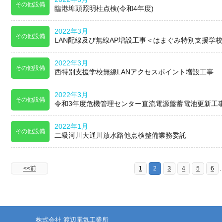
その他設備
臨港埠頭照明柱点検(令和4年度)
2022年3月
その他設備
LAN配線及び無線AP増設工事＜はまぐみ特別支援学
2022年3月
その他設備
西特別支援学校無線LANアクセスポイント増設工事
2022年3月
その他設備
令和3年度危機管理センター直流電源盤蓄電池更新工
2022年1月
その他設備
二級河川大通川放水路他点検整備業務委託
<<前
1
2
3
4
5
6
株式会社 渡辺電気工業所