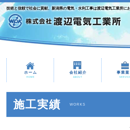
技術と信頼で社会に貢献、新潟県の電気・水利工事は渡辺電気工業所に
ホーム
会社紹介
事業案
HOME
ABOUT
SERVIC
施工実績
WORKS