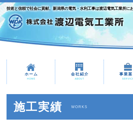
技術と信頼で社会に貢献、新潟県の電気・水利工事は渡辺電気工業所に
ホーム
会社紹介
事業案
HOME
ABOUT
SERVIC
施工実績
WORKS