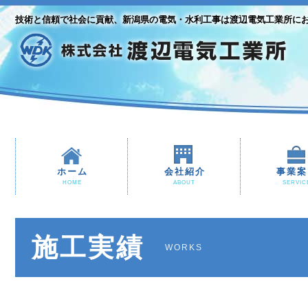
技術と信頼で社会に貢献、新潟県の電気・水利工事は渡辺電気工業所に
ホーム
会社紹介
事業案
HOME
ABOUT
SERVIC
施工実績
WORKS