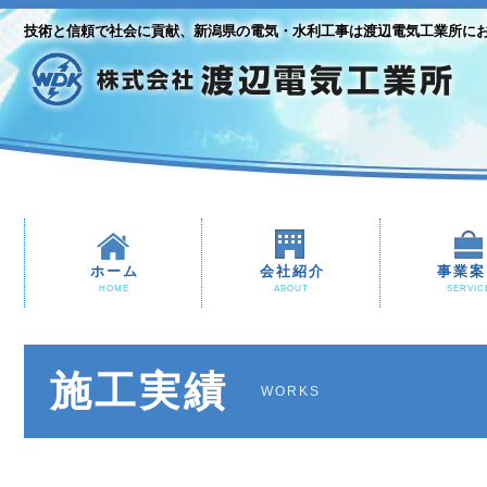
技術と信頼で社会に貢献、新潟県の電気・水利工事は渡辺電気工業所に
ホーム
会社紹介
事業案
HOME
ABOUT
SERVIC
施工実績
WORKS