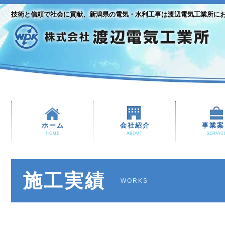
技術と信頼で社会に貢献、新潟県の電気・水利工事は渡辺電気工業所に
ホーム
会社紹介
事業案
HOME
ABOUT
SERVIC
施工実績
WORKS