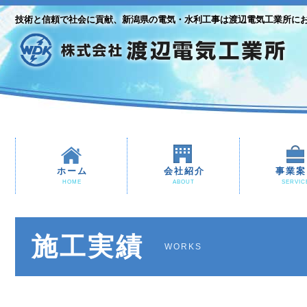
技術と信頼で社会に貢献、新潟県の電気・水利工事は渡辺電気工業所に
ホーム
会社紹介
事業案
HOME
ABOUT
SERVIC
施工実績
WORKS