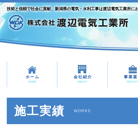
技術と信頼で社会に貢献、新潟県の電気・水利工事は渡辺電気工業所に
ホーム
会社紹介
事業案
HOME
ABOUT
SERVIC
施工実績
WORKS