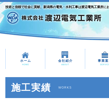
技術と信頼で社会に貢献、新潟県の電気・水利工事は渡辺電気工業所に
ホーム
会社紹介
事業案
HOME
ABOUT
SERVIC
施工実績
WORKS