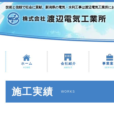
技術と信頼で社会に貢献、新潟県の電気・水利工事は渡辺電気工業所に
ホーム
会社紹介
事業案
HOME
ABOUT
SERVIC
施工実績
WORKS