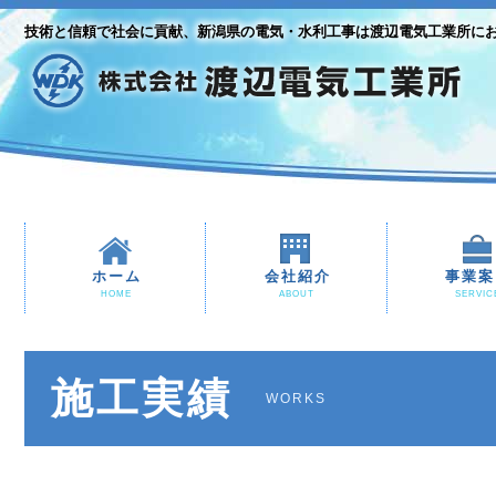
技術と信頼で社会に貢献、新潟県の電気・水利工事は渡辺電気工業所に
ホーム
会社紹介
事業案
HOME
ABOUT
SERVIC
施工実績
WORKS