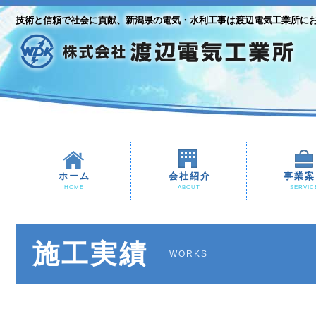
技術と信頼で社会に貢献、新潟県の電気・水利工事は渡辺電気工業所に
ホーム
会社紹介
事業案
HOME
ABOUT
SERVIC
施工実績
WORKS