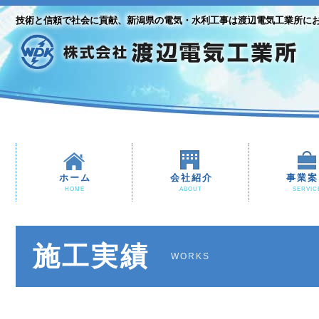
技術と信頼で社会に貢献、新潟県の電気・水利工事は渡辺電気工業所に
ホーム
会社紹介
事業案
HOME
ABOUT
SERVIC
施工実績
WORKS