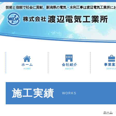
技術と信頼で社会に貢献、新潟県の電気・水利工事は渡辺電気工業所に
ホーム
会社紹介
事業案
HOME
ABOUT
SERVIC
施工実績
WORKS
ホーム