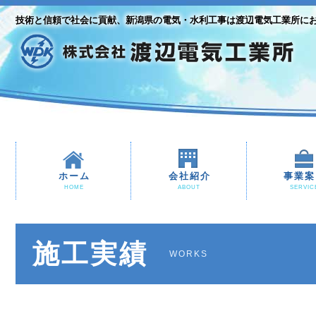
技術と信頼で社会に貢献、新潟県の電気・水利工事は渡辺電気工業所に
ホーム
会社紹介
事業案
HOME
ABOUT
SERVIC
施工実績
WORKS