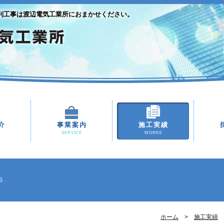
利工事は渡辺電気工業所におまかせください。
介
事業案内
施工実績
SERVICE
WORKS
S
ホーム
施工実績