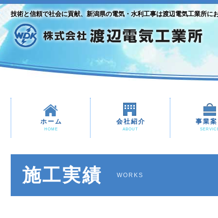
技術と信頼で社会に貢献、新潟県の電気・水利工事は渡辺電気工業所に
ホーム
会社紹介
事業案
HOME
ABOUT
SERVIC
施工実績
WORKS