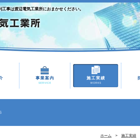
利工事は渡辺電気工業所におまかせください。
介
事業案内
施工実績
SERVICE
WORKS
S
ホーム
施工実績