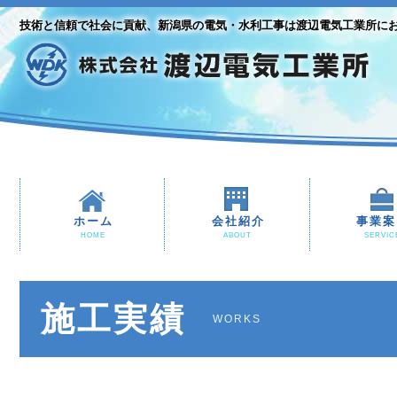
技術と信頼で社会に貢献、新潟県の電気・水利工事は渡辺電気工業所に
ホーム
会社紹介
事業案
HOME
ABOUT
SERVIC
施工実績
WORKS