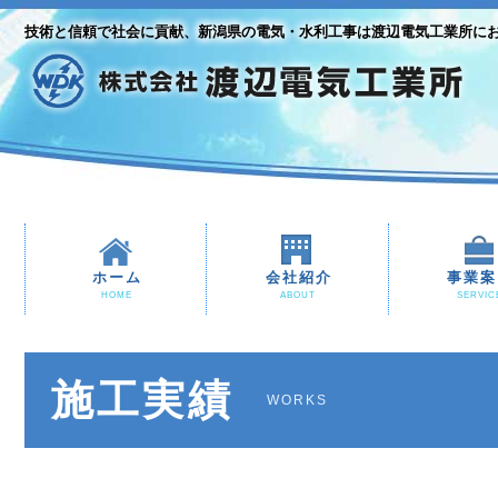
技術と信頼で社会に貢献、新潟県の電気・水利工事は渡辺電気工業所に
ホーム
会社紹介
事業案
HOME
ABOUT
SERVIC
施工実績
WORKS