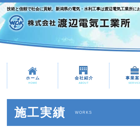
技術と信頼で社会に貢献、新潟県の電気・水利工事は渡辺電気工業所に
ホーム
会社紹介
事業案
HOME
ABOUT
SERVIC
施工実績
WORKS