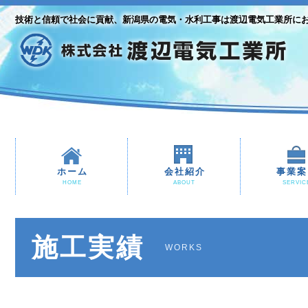
技術と信頼で社会に貢献、新潟県の電気・水利工事は渡辺電気工業所に
ホーム
会社紹介
事業案
HOME
ABOUT
SERVIC
施工実績
WORKS